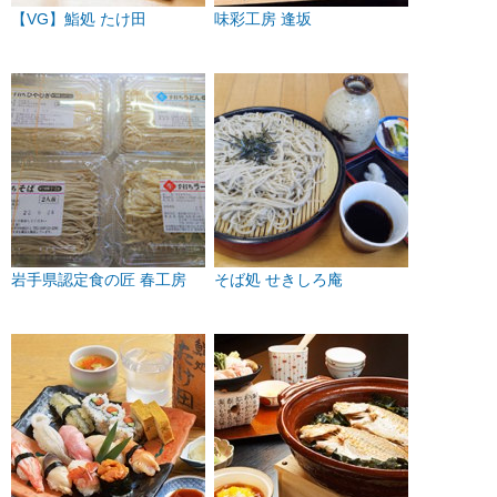
【VG】鮨処 たけ田
味彩工房 逢坂
岩手県認定食の匠 春工房
そば処 せきしろ庵