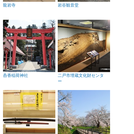
龍岩寺
岩谷観音堂
呑香稲荷神社
二戸市埋蔵文化財センタ
ー