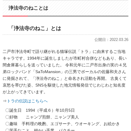
浄法寺のねことは
「浄法寺のねこ」とは
公開日：2022.03.26
二戸市浄法寺町で語り継がれる猫塚伝説「トラ」に由来するご当地
キャラです。1994年に誕生しましたが市町村合併などもあり、長い
間倉庫暮らしを送っていました。 令和元年に二戸市出身の実の４兄
弟ロックバンド「SaToMansion」の三男でボーカルの佐藤和夫さん
に発掘されて、「浄法寺のねこ」と命名され活動を再開。 古臭くて
哀愁を帯びた姿、SNSを駆使した地元情報発信でじわじわと知名度
が上がってきています。
⇒
トラの伝説はこちらへ
〇誕生日 1994（平成６）年10月5日
〇好物 ニャンブ煎餅、ニャンブ美人
〇趣味 手料理の晩酌、エゴサーチ、ウオーキング、お絵かき
〇苦手なこと 細かい手業、パクチー