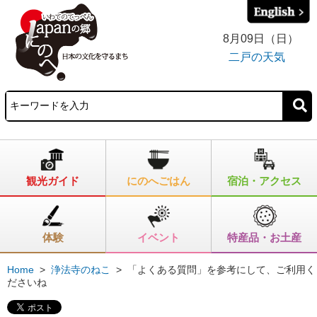
8月09日（日）
二戸の天気
観光ガイド
にのへごはん
宿泊・アクセス
体験
イベント
特産品・お土産
Home
>
浄法寺のねこ
>
「よくある質問」を参考にして、ご利用く
ださいね