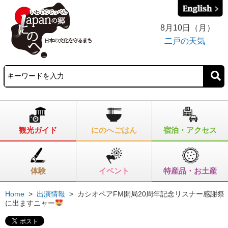
8月10日（月）
二戸の天気
観光ガイド
にのへごはん
宿泊・アクセス
体験
イベント
特産品・お土産
Home
>
出演情報
>
カシオペアFM開局20周年記念リスナー感謝祭
に出ますニャー