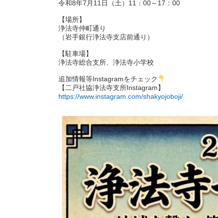
令和8年7月11日（土）11：00～17：00
【場所】
浄法寺仲町通り
（岩手銀行浄法寺支店前通り）
【駐車場】
浄法寺総合支所、浄法寺小学校
追加情報等Instagramをチェック
【二戸社協浄法寺支所Instagram】
https://www.instagram.com/shakyojoboji/