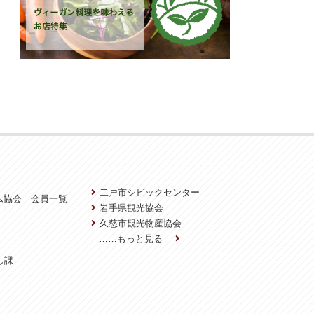
二戸市シビックセンター
ム協会 会員一覧
岩手県観光協会
久慈市観光物産協会
……もっと見る
し課