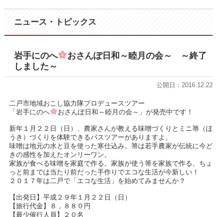
ニュース・トピックス
岩手にのへ
おさんぽ日和～睦月の会～ ～終了
しました～
公開日：2016.12.22
二戸市地域おこし協力隊プロデュースツアー
「岩手にのへ
おさんぽ日和～睦月の会～」が発売中です！
新年１月２２日（日）、農家さんが教える味噌づくりとミニ箒（ほ
うき）づくりを体験できるバスツアーがありますよ。
味噌は地元の水と豆を使った寒仕込み。箒は若手農家が伝統に今ど
きの感性を加えたオンリーワン。
家族が食べる味噌を家庭で作る。家族が使う箒を家族で作る。ちょ
っと前までは当たり前だった手作りでエコな生活が今新しい！
２０１７年は二戸で「エコな生活」を始めてみませんか？
【出発日】平成２９年１月２２日（日）
【旅行代金】８，８８０円
【最少催行人員】２０名