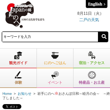
8月11日（火）
二戸の天気
観光ガイド
にのへごはん
宿泊・アクセス
体験
イベント
特産品・お土産
Home
>
お知らせ
>
岩手にのへ
おさんぽ日和～睦月の会～ ～終
了しました～