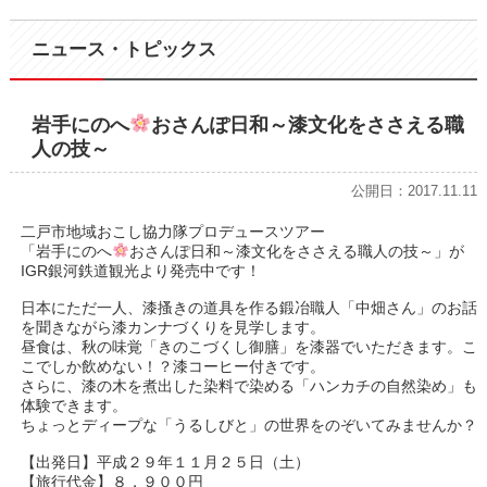
ニュース・トピックス
岩手にのへ
おさんぽ日和～漆文化をささえる職
人の技～
公開日：2017.11.11
二戸市地域おこし協力隊プロデュースツアー
「岩手にのへ
おさんぽ日和～漆文化をささえる職人の技～」が
IGR銀河鉄道観光より発売中です！
日本にただ一人、漆搔きの道具を作る鍛冶職人「中畑さん」のお話
を聞きながら漆カンナづくりを見学します。
昼食は、秋の味覚「きのこづくし御膳」を漆器でいただきます。こ
こでしか飲めない！？漆コーヒー付きです。
さらに、漆の木を煮出した染料で染める「ハンカチの自然染め」も
体験できます。
ちょっとディープな「うるしびと」の世界をのぞいてみませんか？
【出発日】平成２９年１１月２５日（土）
【旅行代金】８，９００円