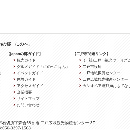
anの郷 にのへ」
【japanの郷ガイド】
【二戸市関連リンク】
観光ガイド
(一社)二戸市観光ツーリズ
グルメガイド「にのへごはん」
二戸市役所
）
イベントガイド
二戸地域振興センター
体験ガイド
二戸広域観光物産センター
アクセスガイド
カシオペア連邦局おもてな
企業概要
サイトマップ
お問い合わせ
二戸市石切所字森合68番地 二戸広域観光物産センター 3F
:050-3397-1568