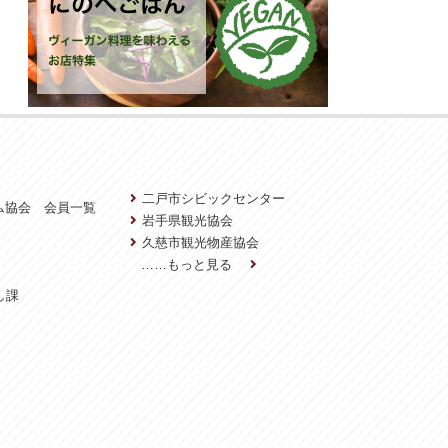
二戸市シビックセンター
ム協会 会員一覧
岩手県観光協会
久慈市観光物産協会
……もっと見る
し課