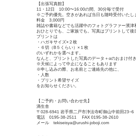
【出張写真館】
11・12日 10:00〜16:00の間、30分毎で受付
※ご予約優先。空きがあれば当日も随時受付いたし
料金 3,000円
雑誌や書籍などでも活躍中のフォトグラファー濱津
おひとりでも、ご家族でも。写真はプリントして後
プリントは
・ハガキサイズ×２枚
・６切（B５くらい）×１枚
のいずれかを選べます。
なんと、プリントした写真のデータ＋αのおまけ付
※天候によって中止になることもあります
※申し込みの際、お名前とご連絡先の他に、
・人数
・プリント希望サイズ
をお知らせください。
【ご予約・お問い合わせ先】
滴生舎
〒028-6941 岩手県二戸市浄法寺町御山中前田23−6
電話 0195-38-2511 FAX 0195-38-2610
メール tekiseisya@urushi-joboji.com