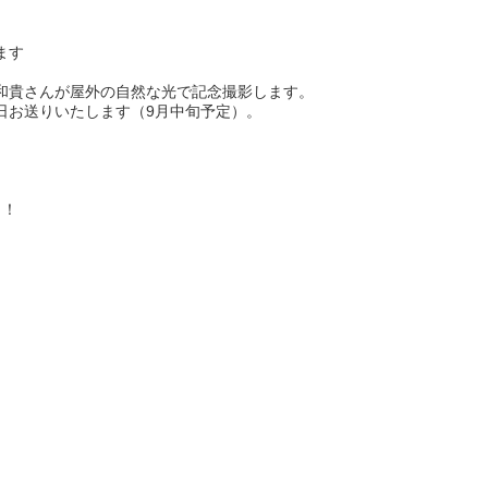
ます
和貴さんが屋外の自然な光で記念撮影します。
日お送りいたします（9月中旬予定）。
き！