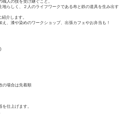
の職人の技を受け継ぐこと。
土地らしく、２人のライフワークである布と鉄の道具を生み出す
に紹介します。
加え、漆や染めのワークショップ、出張カフェやお弁当も！
)
数の場合は先着順
器を仕上げます。
。