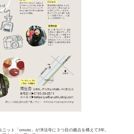
ニット「omoto」が浄法寺に３つ目の拠点を構えて3年。