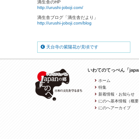
滴生舎のHP
http://urushi-joboji.com/
滴生舎ブログ「滴生舎だより」
http://urushi-joboji.com/blog
天台寺の紫陽花が見頃です
いわてのてっぺん「jap
ホーム
特集
新着情報・お知らせ
にのへ基本情報（概要
にのへアーカイブ