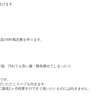
上げます。
渋染のMY風呂敷を作ります。
手袋、汚れても良い服・靴色褪せてしまったり、
Kです。
椀でいただくスープも付きます。
に最低1ヶ月程要すのですぐ使いたいものには向きません。