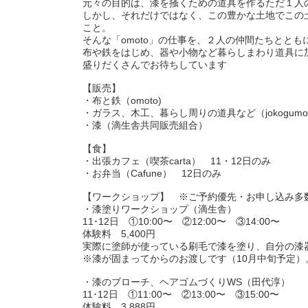
元々の目的は、漆を掻くための道具を作るただ１人
しかし、それだけではなく、この豊かな土地でこの
こと。
そんな「omoto」の仕事を、２人の仲間たちととも
布や鉄をはじめ、器や小物など暮らしまわり道具に
盛りだくさんでお待ちしています
【販売】
・布と鉄（omoto)
・ガラス、木工、暮らし周りの道具など（jokogumo
・漆（滴生舎共同販売組合）
【食】
・出張カフェ（喫茶carta） 11・12日のみ
・お弁当（Cafune） 12日のみ
【ワークショップ】 ※ご予約優先・お申し込み多
・漆塗りワークショップ（滴生舎）
11･12日 ①10:00〜 ②12:00〜 ③14:00〜
体験料 5,400円
実際に塗師が使っている刷毛で漆を塗り、自分の漆
※漆が固まってからのお渡しです（10月中旬予定）
・漆のブローチ、ヘアゴムづくりWS（田代淳）
11･12日 ①11:00〜 ②13:00〜 ③15:00〜
体験料 3,888円