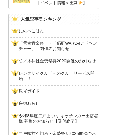
【イベント情報を更新
】
人気記事ランキング
にのへごはん
「天台音楽祭」・「稲庭WAIWAIアドベン
チャー」 開催のお知らせ
枋ノ木神社金勢祭典2026開催のお知らせ
レンタサイクル「へのクル」サービス開
始！！
観光ガイド
座敷わらし
令和8年度二戸まつり キッチンカー出店者
様 募集のお知らせ【受付終了】
二戸駅前石切所・金勢祭り2025開催のお