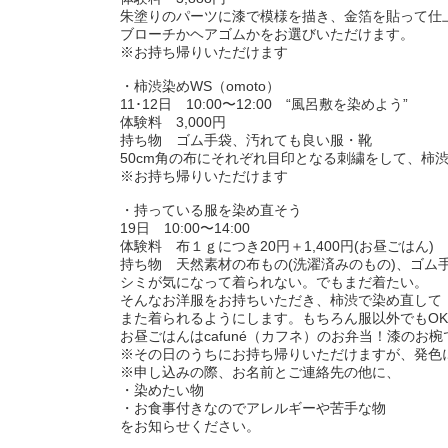
朱塗りのパーツに漆で模様を描き、金箔を貼って仕
ブローチかヘアゴムかをお選びいただけます。
※お持ち帰りいただけます
・柿渋染めWS（omoto）
11･12日 10:00〜12:00 “風呂敷を染めよう”
体験料 3,000円
持ち物 ゴム手袋、汚れても良い服・靴
50cm角の布にそれぞれ目印となる刺繍をして、柿
※お持ち帰りいただけます
・持っている服を染め直そう
19日 10:00〜14:00
体験料 布１ｇにつき20円＋1,400円(お昼ごはん)
持ち物 天然素材の布もの(洗濯済みのもの)、ゴム
シミが気になって着られない。でもまだ着たい。
そんなお洋服をお持ちいただき、柿渋で染め直して
また着られるようにします。もちろん服以外でもO
お昼ごはんはcafuné（カフネ）のお弁当！漆のお
※その日のうちにお持ち帰りいただけますが、発色
※申し込みの際、お名前とご連絡先の他に、
・染めたい物
・お食事付きなのでアレルギーや苦手な物
をお知らせください。