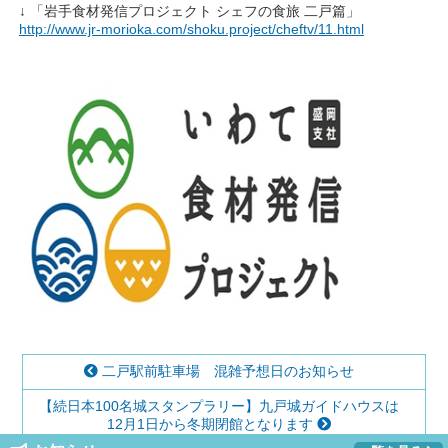
↓ 「岩手食材発信プロジェクト シェフの食旅 二戸篇」
http://www.jr-morioka.com/shoku.project/cheftv/11.html
二戸駅前駐車場 混雑予想日のお知らせ
【続日本100名城スタンプラリー】九戸城ガイドハウスは
12月1日から冬期閉館となります