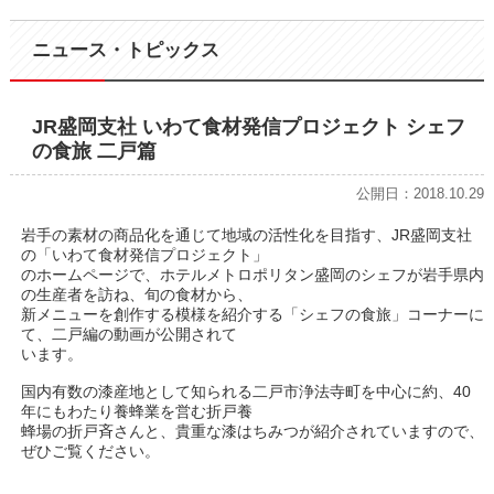
ニュース・トピックス
JR盛岡支社 いわて食材発信プロジェクト シェフ
の食旅 二戸篇
公開日：2018.10.29
岩手の素材の商品化を通じて地域の活性化を目指す、JR盛岡支社
の「いわて食材発信プロジェクト」
のホームページで、ホテルメトロポリタン盛岡のシェフが岩手県内
の生産者を訪ね、旬の食材から、
新メニューを創作する模様を紹介する「シェフの食旅」コーナーに
て、二戸編の動画が公開されて
います。
国内有数の漆産地として知られる二戸市浄法寺町を中心に約、40
年にもわたり養蜂業を営む折戸養
蜂場の折戸斉さんと、貴重な漆はちみつが紹介されていますので、
ぜひご覧ください。