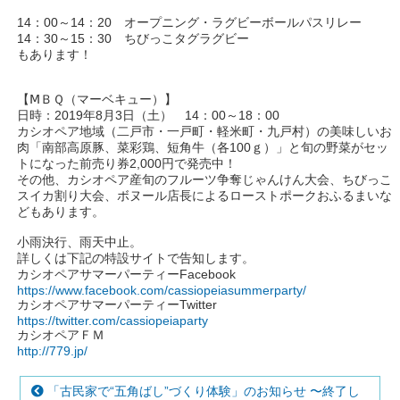
14：00～14：20 オープニング・ラグビーボールパスリレー
14：30～15：30 ちびっこタグラグビー
もあります！
【ⅯＢＱ（マーベキュー）】
日時：2019年8月3日（土） 14：00～18：00
カシオペア地域（二戸市・一戸町・軽米町・九戸村）の美味しいお
肉「南部高原豚、菜彩鶏、短角牛（各100ｇ）」と旬の野菜がセッ
トになった前売り券2,000円で発売中！
その他、カシオペア産旬のフルーツ争奪じゃんけん大会、ちびっこ
スイカ割り大会、ボヌール店長によるローストポークおふるまいな
どもあります。
小雨決行、雨天中止。
詳しくは下記の特設サイトで告知します。
カシオペアサマーパーティーFacebook
https://www.facebook.com/cassiopeiasummerparty/
カシオペアサマーパーティーTwitter
https://twitter.com/cassiopeiaparty
カシオペアＦＭ
http://779.jp/
「古民家で“五角ばし”づくり体験」のお知らせ 〜終了し