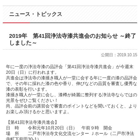
ニュース・トピックス
2019年 第41回浄法寺漆共進会のお知らせ ～終了
しました～
公開日：2019.10.15
年に一度の浄法寺漆の品評会「第41回浄法寺漆共進会」が今週末
20日（日）に行われます。
共進会は浄法寺の漆掻き職人が一堂に会する年に一度の漆の品評会
で、その年に採れた漆の色や香り、伸びなどの品質を審査し優秀な
漆の表彰を行います。
漆掻き職人が一堂に会し、漆樽が綺麗に整列する浄法寺ならではの
光景をぜひご覧ください！
尚、品評会前の講習会で審査のポイントなどを聞いておくと、より
お楽しみ頂けるかと思いますよ。
【第41回浄法寺漆共進会】
日 時 令和元年10月20日（日） 午前９時 開会
場 所 二戸市浄法寺文化交流センター Ｊホール（二戸市浄法
寺町下前田30-1）