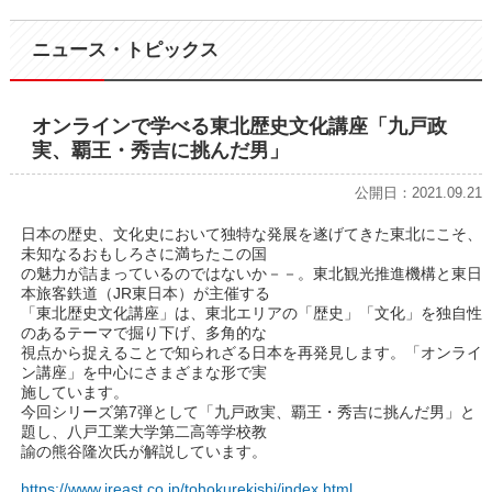
ニュース・トピックス
オンラインで学べる東北歴史文化講座「九戸政
実、覇王・秀吉に挑んだ男」
公開日：2021.09.21
日本の歴史、文化史において独特な発展を遂げてきた東北にこそ、
未知なるおもしろさに満ちたこの国
の魅力が詰まっているのではないか－－。東北観光推進機構と東日
本旅客鉄道（JR東日本）が主催する
「東北歴史文化講座」は、東北エリアの「歴史」「文化」を独自性
のあるテーマで掘り下げ、多角的な
視点から捉えることで知られざる日本を再発見します。「オンライ
ン講座」を中心にさまざまな形で実
施しています。
今回シリーズ第7弾として「九戸政実、覇王・秀吉に挑んだ男」と
題し、八戸工業大学第二高等学校教
諭の熊谷隆次氏が解説しています。
https://www.jreast.co.jp/tohokurekishi/index.html