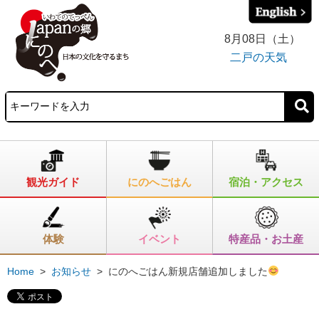
8月08日（土）
二戸の天気
観光ガイド
にのへごはん
宿泊・アクセス
体験
イベント
特産品・お土産
Home
>
お知らせ
>
にのへごはん新規店舗追加しました