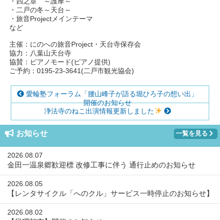
・四之章 ～護摩～
・二戸の冬～天台～
・旅音Projectメインテーマ
など
主催：にのへの旅音Project・天台寺保存会
協力：八葉山天台寺
協賛：ピアノモード(ピアノ提供)
ご予約：0195-23-3641(二戸市観光協会)
愛輪塾フォーラム「腰山峰子が語る堀ひろ子の想い出」
開催のお知らせ
浄法寺のねこ出演情報更新しました
お知らせ
一覧を見る
2026.08.07
金田一温泉郷歓迎標 改修工事に伴う 通行止めのお知らせ
2026.08.05
【レンタサイクル「へのクル」サービス一時停止のお知らせ】
2026.08.02