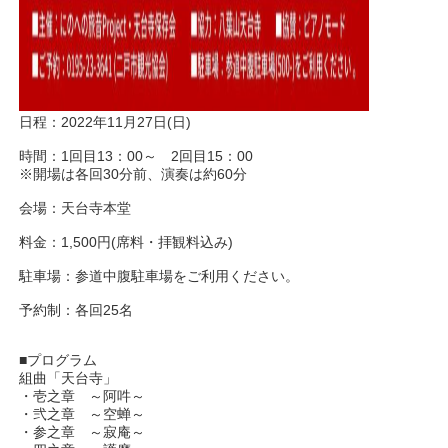
日程：2022年11月27日(日)
時間：1回目13：00～ 2回目15：00
※開場は各回30分前、演奏は約60分
会場：天台寺本堂
料金：1,500円(席料・拝観料込み)
駐車場：参道中腹駐車場をご利用ください。
予約制：各回25名
■プログラム
組曲「天台寺」
・壱之章 ～阿吽～
・弐之章 ～空蝉～
・参之章 ～寂庵～