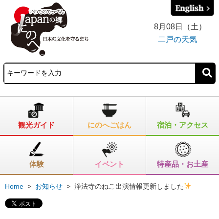
8月08日（土）
二戸の天気
観光ガイド
にのへごはん
宿泊・アクセス
体験
イベント
特産品・お土産
Home
>
お知らせ
>
浄法寺のねこ出演情報更新しました