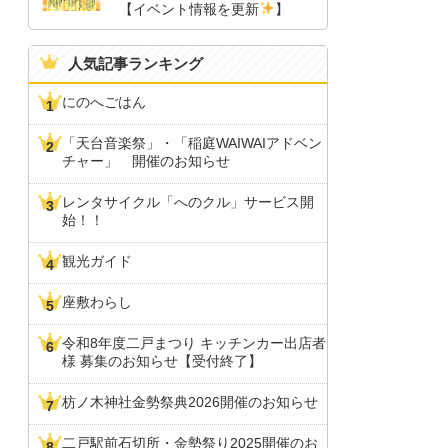
【イベント情報を更新
】
人気記事ランキング
にのへごはん
「天台音楽祭」・「稲庭WAIWAIアドベン
チャー」 開催のお知らせ
レンタサイクル「へのクル」サービス開
始！！
観光ガイド
座敷わらし
令和8年度二戸まつり キッチンカー出店者
様 募集のお知らせ【受付終了】
枋ノ木神社金勢祭典2026開催のお知らせ
二戸駅前石切所・金勢祭り2025開催のお