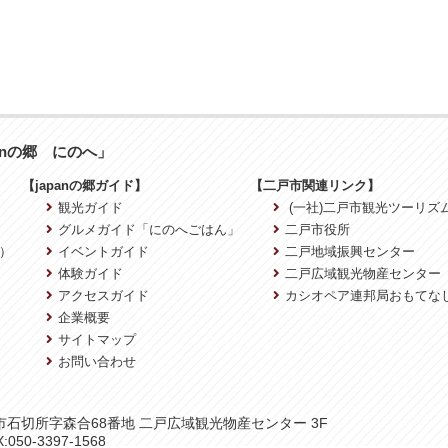
anの郷 にのへ」
【japanの郷ガイド】
【二戸市関連リンク】
観光ガイド
(一社)二戸市観光ツーリズ
グルメガイド「にのへごはん」
二戸市役所
）
イベントガイド
二戸地域振興センター
体験ガイド
二戸広域観光物産センター
アクセスガイド
カシオペア連邦局おもてな
企業概要
サイトマップ
お問い合わせ
二戸市石切所字森合68番地 二戸広域観光物産センター 3F
:050-3397-1568