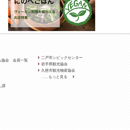
二戸市シビックセンター
ム協会 会員一覧
岩手県観光協会
久慈市観光物産協会
……もっと見る
し課