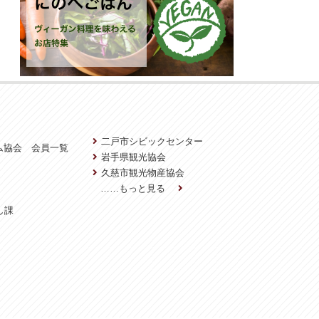
二戸市シビックセンター
ム協会 会員一覧
岩手県観光協会
久慈市観光物産協会
……もっと見る
し課