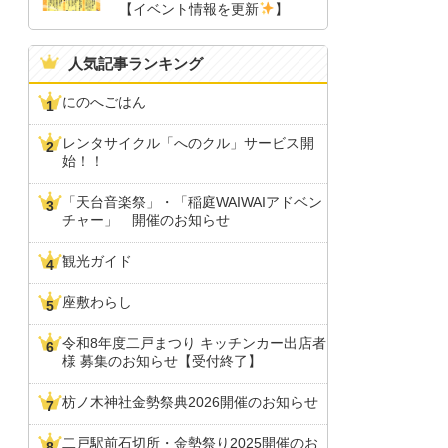
【イベント情報を更新
】
人気記事ランキング
にのへごはん
レンタサイクル「へのクル」サービス開
始！！
「天台音楽祭」・「稲庭WAIWAIアドベン
チャー」 開催のお知らせ
観光ガイド
座敷わらし
令和8年度二戸まつり キッチンカー出店者
様 募集のお知らせ【受付終了】
枋ノ木神社金勢祭典2026開催のお知らせ
二戸駅前石切所・金勢祭り2025開催のお