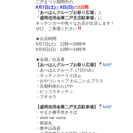
二戸まつり期間中の、
9月7日(土)
と
8日(日)
の
2日間
「あべはんグループお祭り広場」
と
「盛岡信用金庫二戸支店駐車場」
に
キッチンカーや色々なお店が出店します！
ぜひ、ご来場ください
★出店時間
9月7日(土) 12時〜20時半
9月8日(日) 12時〜14時半
★会場／出店者
【あべはんグループお祭り広場】
MAP
・あべはんグループ（7日のみ）
・キッチンカーうりぼぉ
・おやつショップ わんこいんプラス
・京都利休わらびや
・ピッコラキッチン
・プチカラ
【盛岡信用金庫二戸支店駐車場】
MAP
・やまさ横手焼きそば
・shot var voice
・初栄丸
・奥中山高原