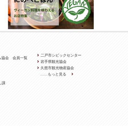
二戸市シビックセンター
ム協会 会員一覧
岩手県観光協会
久慈市観光物産協会
……もっと見る
し課