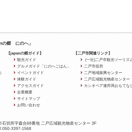
anの郷 にのへ」
【japanの郷ガイド】
【二戸市関連リンク】
観光ガイド
(一社)二戸市観光ツーリズ
グルメガイド「にのへごはん」
二戸市役所
）
イベントガイド
二戸地域振興センター
体験ガイド
二戸広域観光物産センター
アクセスガイド
カシオペア連邦局おもてな
企業概要
サイトマップ
お問い合わせ
二戸市石切所字森合68番地 二戸広域観光物産センター 3F
:050-3397-1568