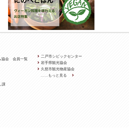
二戸市シビックセンター
ム協会 会員一覧
岩手県観光協会
久慈市観光物産協会
……もっと見る
し課