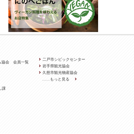
二戸市シビックセンター
ム協会 会員一覧
岩手県観光協会
久慈市観光物産協会
……もっと見る
し課