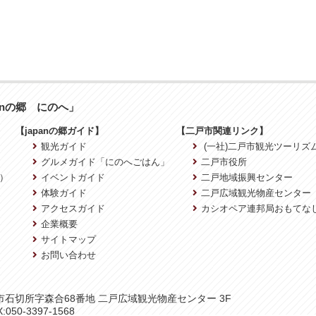
anの郷 にのへ」
【japanの郷ガイド】
【二戸市関連リンク】
観光ガイド
(一社)二戸市観光ツーリズ
グルメガイド「にのへごはん」
二戸市役所
）
イベントガイド
二戸地域振興センター
体験ガイド
二戸広域観光物産センター
アクセスガイド
カシオペア連邦局おもてな
企業概要
サイトマップ
お問い合わせ
二戸市石切所字森合68番地 二戸広域観光物産センター 3F
:050-3397-1568