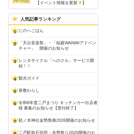
【イベント情報を更新
】
人気記事ランキング
にのへごはん
「天台音楽祭」・「稲庭WAIWAIアドベン
チャー」 開催のお知らせ
レンタサイクル「へのクル」サービス開
始！！
観光ガイド
座敷わらし
令和8年度二戸まつり キッチンカー出店者
様 募集のお知らせ【受付終了】
枋ノ木神社金勢祭典2026開催のお知らせ
二戸駅前石切所・金勢祭り2025開催のお