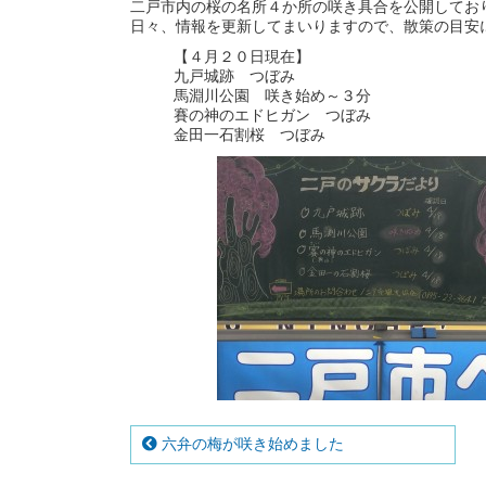
二戸市内の桜の名所４か所の咲き具合を公開してお
日々、情報を更新してまいりますので、散策の目安
【４月２０日現在】
九戸城跡 つぼみ
馬淵川公園 咲き始め～３分
賽の神のエドヒガン つぼみ
金田一石割桜 つぼみ
六弁の梅が咲き始めました