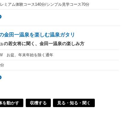
レミアム体験コース140分/シンプル見学コース70分
の金田一温泉を楽しむ温泉ガタリ
ュの若女将に聞く、金田一温泉の楽しみ方
W お盆、年末年始を除く通年
0分
体を動かす
収穫する
見る・知る・聞く