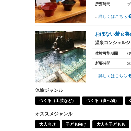
所要時間
プ
...
詳しくはこちら
おぼない若女将
温泉コンシェルジ
体験可能期間
G
所要時間
3
...
詳しくはこちら
体験ジャンル
つくる（工芸など）
つくる（食べ物）
オススメジャンル
大人向け
子ども向け
大人も子どもも