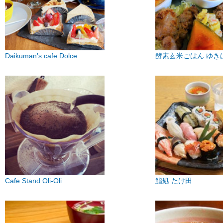
Daikuman’s cafe Dolce
酵素玄米ごはん ゆきは
Cafe Stand Oli-Oli
鮨処 たけ田