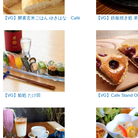
【VG】酵素玄米ごはん ゆきはな Café
【VG】鉄板焼き処 來
【VG】鮨処 たけ田
【VG】Cafe Stand Oli