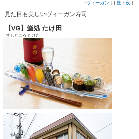
[
ヴィーガン
]
[
昼・夜
]
見た目も美しいヴィーガン寿司
【VG】鮨処 たけ田
すしどころ たけだ