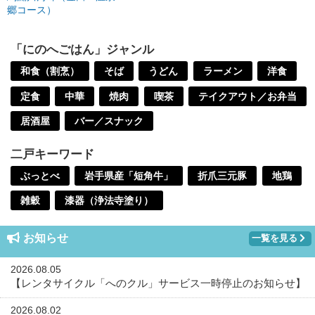
郷コース）
「にのへごはん」ジャンル
和食（割烹）
そば
うどん
ラーメン
洋食
定食
中華
焼肉
喫茶
テイクアウト／お弁当
居酒屋
バー／スナック
二戸キーワード
ぶっとべ
岩手県産「短角牛」
折爪三元豚
地鶏
雑穀
漆器（浄法寺塗り）
お知らせ
一覧を見る
2026.08.05
【レンタサイクル「へのクル」サービス一時停止のお知らせ】
2026.08.02