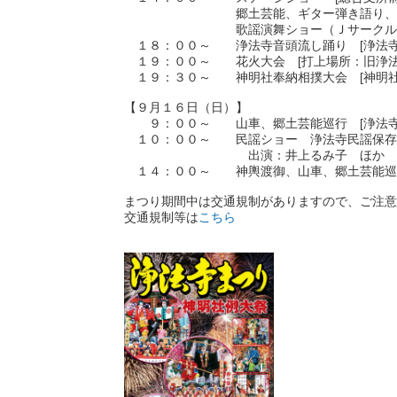
郷土芸能、ギター弾き語り、フ
歌謡演舞ショー（Ｊサークル歌謡・
１８：００～ 浄法寺音頭流し踊り [浄法寺
１９：００～ 花火大会 [打上場所：旧浄法
１９：３０～ 神明社奉納相撲大会 [神明社
【９月１６日（日）】
９：００～ 山車、郷土芸能巡行 [浄法寺
１０：００～ 民謡ショー 浄法寺民謡保存会
出演：井上るみ子 ほか
１４：００～ 神輿渡御、山車、郷土芸能巡行
まつり期間中は交通規制がありますので、ご注意
交通規制等は
こちら