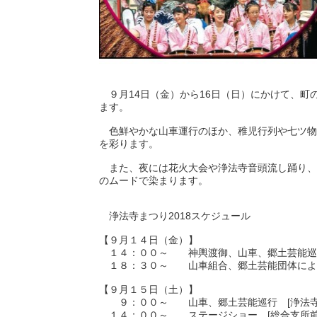
９月14日（金）から16日（日）にかけて、町
ます。
色鮮やかな山車運行のほか、稚児行列や七ツ物
を彩ります。
また、夜には花火大会や浄法寺音頭流し踊り、
のムードで染まります。
浄法寺まつり2018スケジュール
【９月１４日（金）】
１４：００～ 神輿渡御、山車、郷土芸能巡行
１８：３０～ 山車組合、郷土芸能団体による
【９月１５日（土）】
９：００～ 山車、郷土芸能巡行 [浄法寺
１４：００～ ステージショー [総合支所前