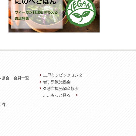
二戸市シビックセンター
ム協会 会員一覧
岩手県観光協会
久慈市観光物産協会
……もっと見る
し課