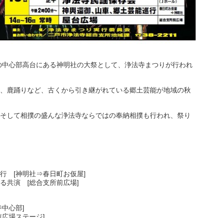
の中心部高台にある神明社の大祭として、浄法寺まつりが行われ
、鹿踊りなど、古くから引き継がれている郷土芸能が地域の秋
そして相撲の盛んな浄法寺ならではの奉納相撲も行われ、祭り
 [神明社⇒春日町お仮屋]
共演 [総合支所前広場]
中心部]
広場ステージ]