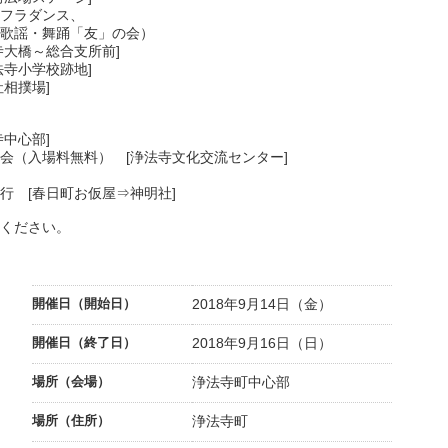
ラダンス、
舞踊「友」の会）
大橋～総合支所前]
寺小学校跡地]
相撲場]
中心部]
（入場料無料） [浄法寺文化交流センター]
 [春日町お仮屋⇒神明社]
ください。
開催日（開始日）
2018年9月14日（金）
開催日（終了日）
2018年9月16日（日）
場所（会場）
浄法寺町中心部
場所（住所）
浄法寺町