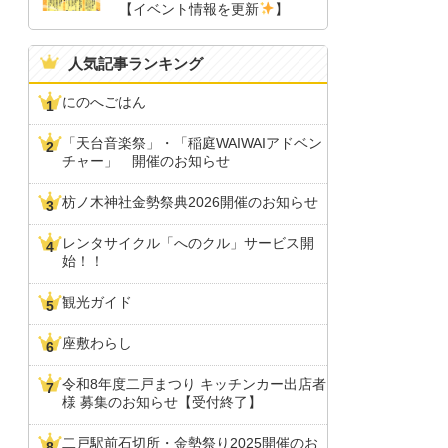
【イベント情報を更新
】
人気記事ランキング
にのへごはん
「天台音楽祭」・「稲庭WAIWAIアドベン
チャー」 開催のお知らせ
枋ノ木神社金勢祭典2026開催のお知らせ
レンタサイクル「へのクル」サービス開
始！！
観光ガイド
座敷わらし
令和8年度二戸まつり キッチンカー出店者
様 募集のお知らせ【受付終了】
二戸駅前石切所・金勢祭り2025開催のお