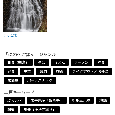
うろこ滝
「にのへごはん」ジャンル
和食（割烹）
そば
うどん
ラーメン
洋食
定食
中華
焼肉
喫茶
テイクアウト／お弁当
居酒屋
バー／スナック
二戸キーワード
ぶっとべ
岩手県産「短角牛」
折爪三元豚
地鶏
雑穀
漆器（浄法寺塗り）