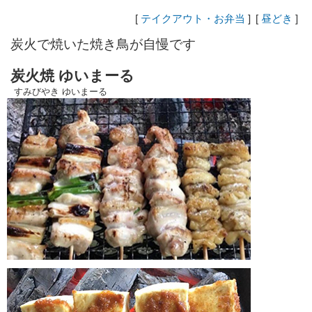
[
テイクアウト・お弁当
]
[
昼どき
]
炭火で焼いた焼き鳥が自慢です
炭火焼 ゆいまーる
すみびやき ゆいまーる