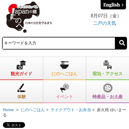
8月07日（金）
二戸の天気
観光ガイド
にのへごはん
宿泊・アクセス
体験
イベント
特産品・お土産
Home
>
にのへごはん
>
テイクアウト・お弁当
>
炭火焼 ゆいまー
る