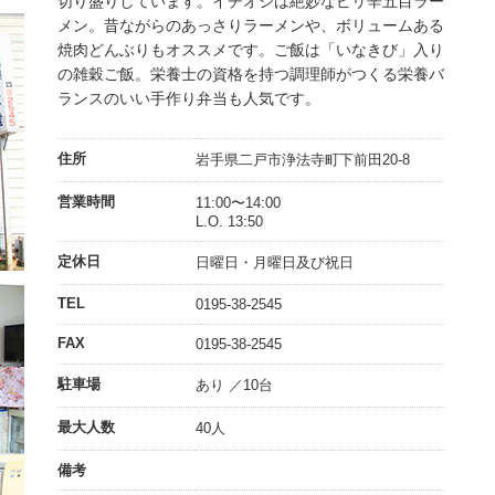
切り盛りしています。イチオシは絶妙なピリ辛五目ラー
メン。昔ながらのあっさりラーメンや、ボリュームある
焼肉どんぶりもオススメです。ご飯は「いなきび」入り
の雑穀ご飯。栄養士の資格を持つ調理師がつくる栄養バ
ランスのいい手作り弁当も人気です。
住所
岩手県二戸市浄法寺町下前田20-8
営業時間
11:00〜14:00
L.O. 13:50
定休日
日曜日・月曜日及び祝日
TEL
0195-38-2545
FAX
0195-38-2545
駐車場
あり ／10台
最大人数
40人
備考