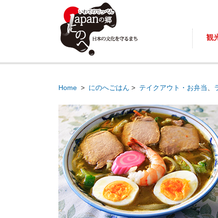
観
Home
>
にのへごはん
>
テイクアウト・お弁当
、