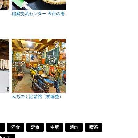
稲庭交流センター 天台の湯
みちのく記念館（愛輪塾）
ン
洋食
定食
中華
焼肉
喫茶
ナック