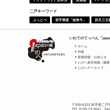
二戸キーワード
ぶっとべ
岩手県産「短角牛」
折爪三元
いわてのてっぺん「jap
ホーム
特集
新着情報・お知らせ
にのへ基本情報（概要
にのへアーカイブ
〒028-6103 岩手県
TEL:0195-23-3641 FAX