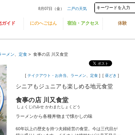
8月07日（金）
二戸の天気
光ガイド
にのへごはん
宿泊・アクセス
体験
ラーメン
、
定食
>
食事の店 川又食堂
[
テイクアウト・お弁当
、
ラーメン
、
定食
]
[
昼どき
]
シニアもジュニアも楽しめる地元食堂
食事の店 川又食堂
しょくじのみせ かわまたしょくどう
ラーメンから各種丼物まで懐かしの味
60年以上の歴史を持つ夫婦経営の食堂。今は三代目が