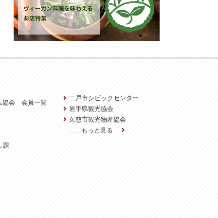
二戸市シビックセンター
ム協会 会員一覧
岩手県観光協会
久慈市観光物産協会
……もっと見る
し課