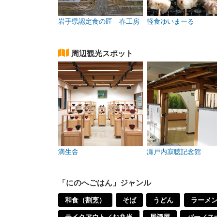
岩手県認定食の匠 春工房
軽食ゆいまーる
周辺観光スポット
滴生舎
瀬戸内寂聴記念館
「にのへごはん」ジャンル
和食（割烹）
そば
うどん
ラーメ
テイクアウト／お弁当
居酒屋
バー／ス