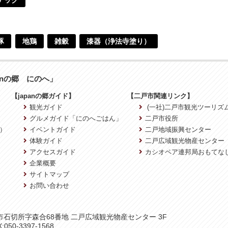
豚
地鶏
雑穀
漆器（浄法寺塗り）
anの郷 にのへ」
【japanの郷ガイド】
【二戸市関連リンク】
観光ガイド
(一社)二戸市観光ツーリズ
グルメガイド「にのへごはん」
二戸市役所
）
イベントガイド
二戸地域振興センター
体験ガイド
二戸広域観光物産センター
アクセスガイド
カシオペア連邦局おもてな
企業概要
サイトマップ
お問い合わせ
二戸市石切所字森合68番地 二戸広域観光物産センター 3F
:050-3397-1568