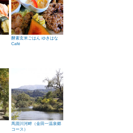
酵素玄米ごはん ゆきはな
Café
馬淵川河畔（金田一温泉郷
コース）