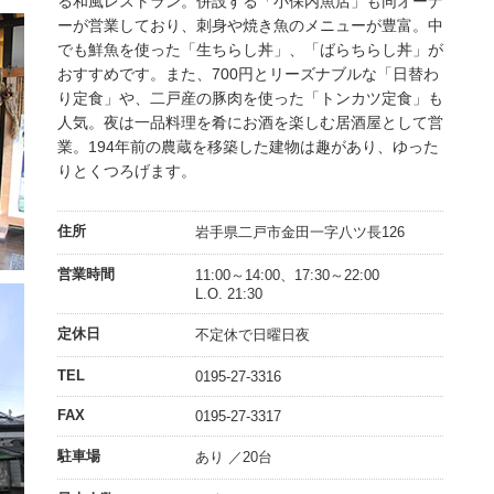
る和風レストラン。併設する「小保内魚店」も同オーナ
ーが営業しており、刺身や焼き魚のメニューが豊富。中
でも鮮魚を使った「生ちらし丼」、「ばらちらし丼」が
おすすめです。また、700円とリーズナブルな「日替わ
り定食」や、二戸産の豚肉を使った「トンカツ定食」も
人気。夜は一品料理を肴にお酒を楽しむ居酒屋として営
業。194年前の農蔵を移築した建物は趣があり、ゆった
りとくつろげます。
住所
岩手県二戸市金田一字八ツ長126
営業時間
11:00～14:00、17:30～22:00
L.O. 21:30
定休日
不定休で日曜日夜
TEL
0195-27-3316
FAX
0195-27-3317
駐車場
あり ／20台