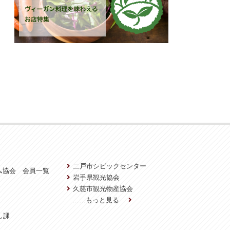
二戸市シビックセンター
ム協会 会員一覧
岩手県観光協会
久慈市観光物産協会
……もっと見る
し課