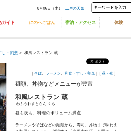
8月06日（木）
二戸の天気
光ガイド
にのへごはん
宿泊・アクセス
体験
すし・割烹
>
和風レストラン 蔵
[
そば
、
ラーメン
、
和食・すし・割烹
]
[
昼・夜
]
麺類、丼物などメニューが豊富
和風レストラン 蔵
わふうれすとらん くら
昼も夜も、料理のボリューム満点
ラーメンやそばなどの麺類から、寿司、丼物まで味わえ