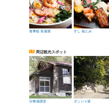
食事処 長瀬屋
すし 福とみ
周辺観光スポット
分教場講堂
ダンジャ坂