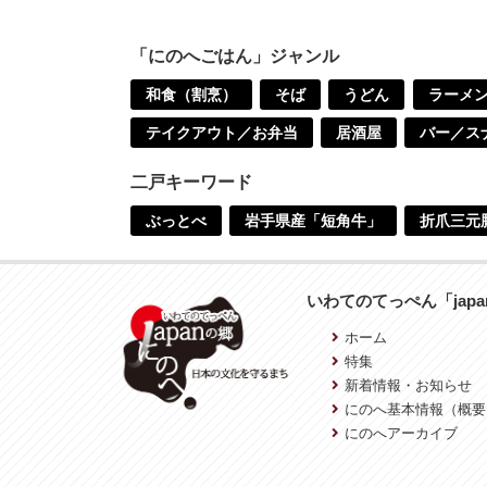
「にのへごはん」ジャンル
和食（割烹）
そば
うどん
ラーメ
テイクアウト／お弁当
居酒屋
バー／ス
二戸キーワード
ぶっとべ
岩手県産「短角牛」
折爪三元
いわてのてっぺん「jap
ホーム
特集
新着情報・お知らせ
にのへ基本情報（概要
にのへアーカイブ