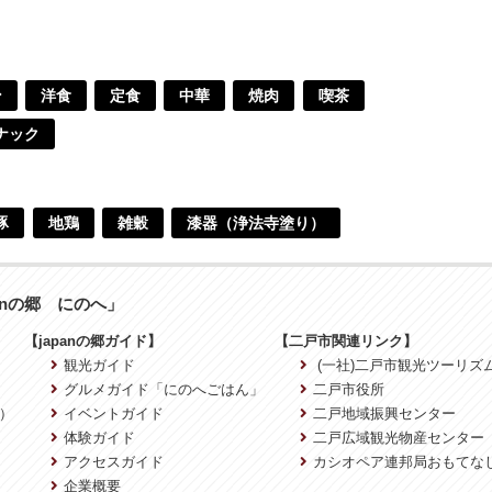
ン
洋食
定食
中華
焼肉
喫茶
ナック
豚
地鶏
雑穀
漆器（浄法寺塗り）
anの郷 にのへ」
【japanの郷ガイド】
【二戸市関連リンク】
観光ガイド
(一社)二戸市観光ツーリズ
グルメガイド「にのへごはん」
二戸市役所
）
イベントガイド
二戸地域振興センター
体験ガイド
二戸広域観光物産センター
アクセスガイド
カシオペア連邦局おもてな
企業概要