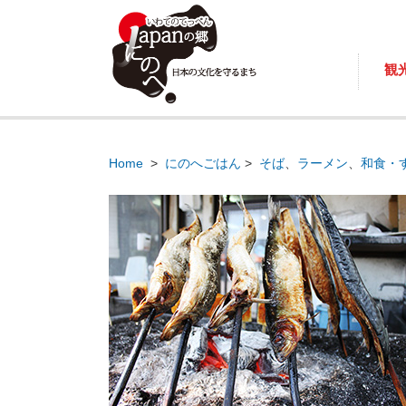
観
Home
>
にのへごはん
>
そば
、
ラーメン
、
和食・