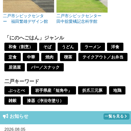
二戸市シビックセンタ
二戸市シビックセンター
ー 福田繁雄デザイン館
田中舘愛橘記念科学館
「にのへごはん」ジャンル
和食（割烹）
そば
うどん
ラーメン
洋食
定食
中華
焼肉
喫茶
テイクアウト／お弁当
居酒屋
バー／スナック
二戸キーワード
ぶっとべ
岩手県産「短角牛」
折爪三元豚
地鶏
雑穀
漆器（浄法寺塗り）
お知らせ
一覧を見る
2026.08.05