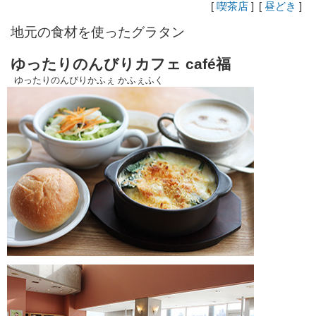
[
喫茶店
]
[
昼どき
]
地元の食材を使ったグラタン
ゆったりのんびりカフェ café福
ゆったりのんびりかふぇ かふぇふく