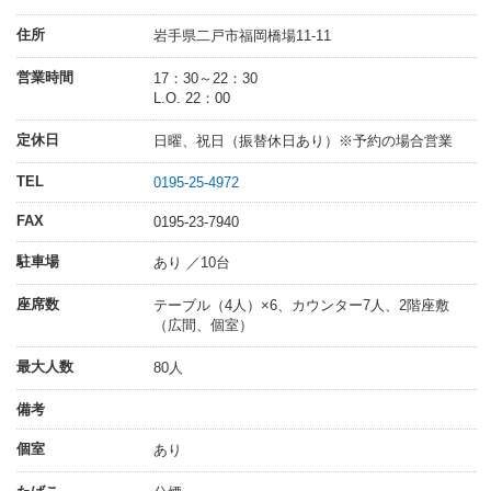
住所
岩手県二戸市福岡橋場11-11
営業時間
17：30～22：30
L.O. 22：00
定休日
日曜、祝日（振替休日あり）※予約の場合営業
TEL
0195-25-4972
FAX
0195-23-7940
駐車場
あり ／10台
座席数
テーブル（4人）×6、カウンター7人、2階座敷
（広間、個室）
最大人数
80人
備考
個室
あり