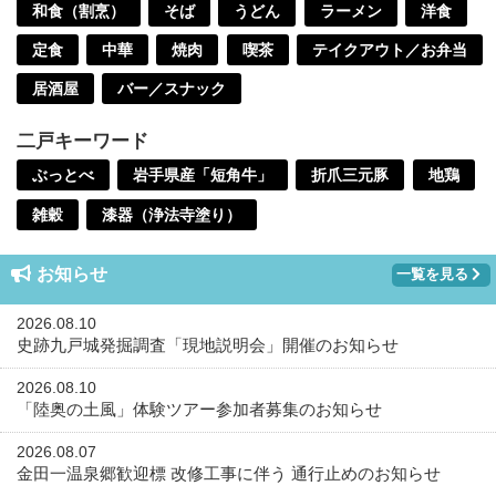
和食（割烹）
そば
うどん
ラーメン
洋食
定食
中華
焼肉
喫茶
テイクアウト／お弁当
居酒屋
バー／スナック
二戸キーワード
ぶっとべ
岩手県産「短角牛」
折爪三元豚
地鶏
雑穀
漆器（浄法寺塗り）
お知らせ
一覧を見る
2026.08.10
史跡九戸城発掘調査「現地説明会」開催のお知らせ
2026.08.10
「陸奥の土風」体験ツアー参加者募集のお知らせ
2026.08.07
金田一温泉郷歓迎標 改修工事に伴う 通行止めのお知らせ