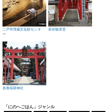
二戸市埋蔵文化財センタ
岩谷観音堂
ー
呑香稲荷神社
「にのへごはん」ジャンル