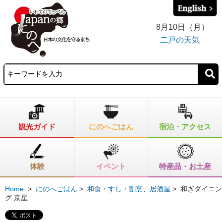
8月10日（月）
二戸の天気
観光ガイド
にのへごはん
宿泊・アクセス
体験
イベント
特産品・お土産
Home
>
にのへごはん
>
和食・すし・割烹
、
居酒屋
>
和ぎダイニン
グ 京星