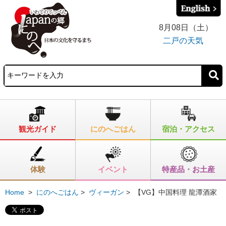
8月08日（土）
二戸の天気
観光ガイド
にのへごはん
宿泊・アクセス
体験
イベント
特産品・お土産
Home
>
にのへごはん
>
ヴィーガン
>
【VG】中国料理 龍潭酒家