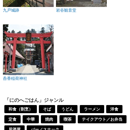
九戸城跡
岩谷観音堂
呑香稲荷神社
「にのへごはん」ジャンル
和食（割烹）
そば
うどん
ラーメン
洋食
定食
中華
焼肉
喫茶
テイクアウト／お弁当
居酒屋
バー／スナック