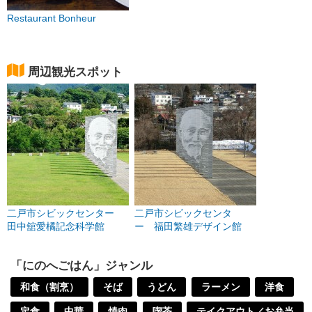
Restaurant Bonheur
周辺観光スポット
二戸市シビックセンター
二戸市シビックセンタ
田中舘愛橘記念科学館
ー 福田繁雄デザイン館
「にのへごはん」ジャンル
和食（割烹）
そば
うどん
ラーメン
洋食
定食
中華
焼肉
喫茶
テイクアウト／お弁当