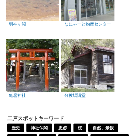
明神ヶ淵
なにゃーと物産センター
亀麿神社
分教場講堂
二戸スポットキーワード
歴史
神社仏閣
史跡
桜
自然、景観