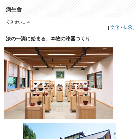
滴生舎
てきせいしゃ
[
文化・伝承
]
漆の一滴に始まる、本物の漆器づくり