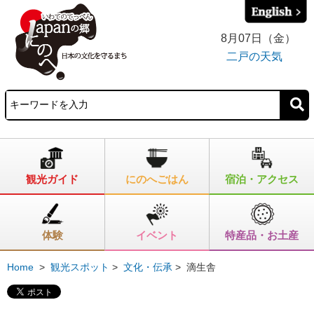
8月07日（金）
二戸の天気
観光ガイド
にのへごはん
宿泊・アクセス
体験
イベント
特産品・お土産
Home
>
観光スポット
>
文化・伝承
>
滴生舎