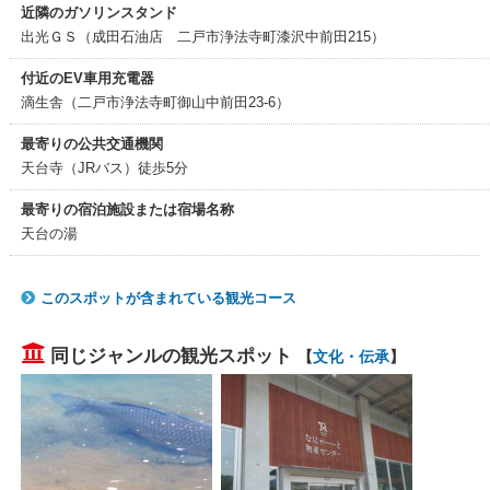
近隣のガソリンスタンド
出光ＧＳ（成田石油店 二戸市浄法寺町漆沢中前田215）
付近のEV車用充電器
滴生舎（二戸市浄法寺町御山中前田23-6）
最寄りの公共交通機関
天台寺（JRバス）徒歩5分
最寄りの宿泊施設または宿場名称
天台の湯
このスポットが含まれている観光コース
同じジャンルの観光スポット
【
文化・伝承
】