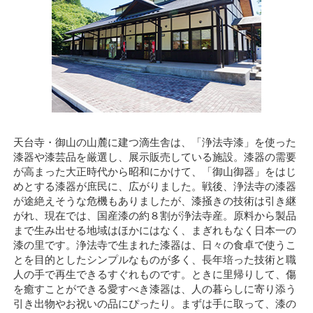
天台寺・御山の山麓に建つ滴生舎は、「浄法寺漆」を使った
漆器や漆芸品を厳選し、展示販売している施設。漆器の需要
が高まった大正時代から昭和にかけて、「御山御器」をはじ
めとする漆器が庶民に、広がりました。戦後、浄法寺の漆器
が途絶えそうな危機もありましたが、漆掻きの技術は引き継
がれ、現在では、国産漆の約８割が浄法寺産。原料から製品
まで生み出せる地域はほかにはなく、まぎれもなく日本一の
漆の里です。浄法寺で生まれた漆器は、日々の食卓で使うこ
とを目的としたシンプルなものが多く、長年培った技術と職
人の手で再生できるすぐれものです。ときに里帰りして、傷
を癒すことができる愛すべき漆器は、人の暮らしに寄り添う
引き出物やお祝いの品にぴったり。まずは手に取って、漆の