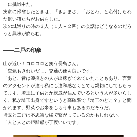
ーに挑戦中だ。
実家に帰省したときは、「きよまさ」「おとわ」と名付けられ
た飼い猫たちがお供をした。
次の城巡りの時の３人（１人＋２匹）の会話はどうなるのだろ
うと興味が膨らむ。
——二戸の印象
山が近い！コロコロと笑う長島さん。
「空気もきれいだし、交通の便も良いです」
「あと、昔は漆掻きの人が出稼ぎで来ていたこともあり、言葉
のアクセントが違う私にも違和感なくとても親切にしてもらっ
てます。埼玉に子供とか親戚が住んでいるという人が多いらし
く、私が埼玉出身ですというと高確率で「埼玉のどこ？」と聞
かれます」野菜やお米をもらう事もあるのだそうだ。
埼玉と二戸は不思議な縁で繋がっているのかもしれない。
「人と人との距離感が丁度いいです」