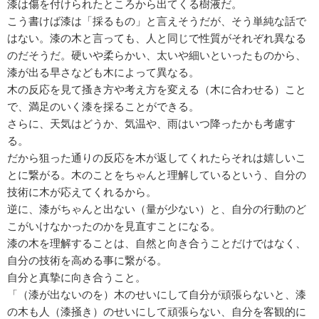
漆は傷を付けられたところから出てくる樹液だ。
こう書けば漆は「採るもの」と言えそうだが、そう単純な話で
はない。漆の木と言っても、人と同じで性質がそれぞれ異なる
のだそうだ。硬いや柔らかい、太いや細いといったものから、
漆が出る早さなども木によって異なる。
木の反応を見て搔き方や考え方を変える（木に合わせる）こと
で、満足のいく漆を採ることができる。
さらに、天気はどうか、気温や、雨はいつ降ったかも考慮す
る。
だから狙った通りの反応を木が返してくれたらそれは嬉しいこ
とに繋がる。木のことをちゃんと理解しているという、自分の
技術に木が応えてくれるから。
逆に、漆がちゃんと出ない（量が少ない）と、自分の行動のど
こがいけなかったのかを見直すことになる。
漆の木を理解することは、自然と向き合うことだけではなく、
自分の技術を高める事に繋がる。
自分と真摯に向き合うこと。
「（漆が出ないのを）木のせいにして自分が頑張らないと、漆
の木も人（漆掻き）のせいにして頑張らない、自分を客観的に