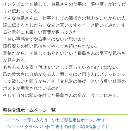
インタビューを通して、長島さんの仕事の「夢中度」がビリビ
リと伝わってくる。
そんな長島さんに「仕事としての漆掻きの魅力をこれからの人
達に伝えるとしたら、なんと言いますか？」と聞いてみた。す
ると意外にも厳しい言葉が返ってきた。
「習い事感覚でやる事ではないと思います」
流行廃りの軽い気持ちでやっても続けられない。
真剣だからこそ厳しくありたいという長島さんの率直な気持ち
が見られる。
もちろん人を寄せ付けまいとして言っているわけではない。
己の骨太さに自信がある人、我こそはと思う人ほどチャレンジ
して欲しいと願うからこそ「文化財の修復」という尊い仕事の
ポストが用意されているのだ。
そして自分の願いを叶えた長島さんの姿が、今ここにある。
移住交流ホームページ一覧
・
イーハトー部に入ろう！いわて移住定住ポータルサイト
・
シゴトバ クラシバ いわて 岩手の仕事・就職情報サイト