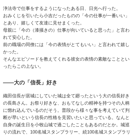
浄法寺で仕事をするようになったある日、日光へ行った。
おみくじを引いたら小吉だったものの「今の仕事が一番いい」
とあり、嬉しくて友達に見せまくった。
母親に「今の（漆掻きの）仕事が向いていると思った」と言わ
れて安心した。
前の職場の同僚には「今の表情がとてもいい」と言われて嬉し
かった。
そんなエピソードを教えてくれる彼女の表情の素敵なこととい
ったらこの上ない。
——大の「信長」好き
織田信長が居城にしていた城は全て廻ったという大の信長好き
の長島さん。お祭り好きな、おもてなしの精神を持つその人柄
に惚れ込んでいるのだそう。普段から様々な事を考えていて判
断が早いという信長の性格を見習いたいと思っている。なんと
自身の誕生日を小牧山城で過ごしたこともあるのだとか。城巡
りの流れで、100名城スタンプラリー、続100名城スタンプラリ