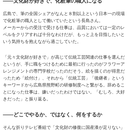
——文化財が好きで、化粧筆の職人になる
広島で、筆の全国シェアがなんと８割以上という日本一の現場
で化粧筆の職人として働いていたという長島さん。
メーカーからの受注で受ける仕事は、品質においては一定のレ
ベルをクリアすれば十分なわけだが、もっと上を目指したいと
いう気持ちを抱えながら過ごしていた。
「元々文化財が好きで」が高じて伝統工芸関連の仕事を選んだ
というが、手に職をつけるために最初に行ったのがフラワーア
レンジメントの専門学校だったのだそう。絵を描くのが得意だ
ったため「絵付け」、それから「伝統工芸」「後継者」という
キーワードから広島県熊野町の研修制度へと繋がる。辞めるこ
とになった仕事は、嫌いだったわけではない。「むしろ、大好
きだった」と振り返る。
——どこでやるか、ではなく、何をするか
そんな折りテレビ番組で「文化財の修復に国産漆が足りない」