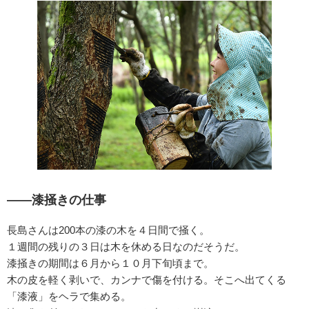
——漆掻きの仕事
長島さんは200本の漆の木を４日間で掻く。
１週間の残りの３日は木を休める日なのだそうだ。
漆掻きの期間は６月から１０月下旬頃まで。
木の皮を軽く剥いで、カンナで傷を付ける。そこへ出てくる
「漆液」をヘラで集める。