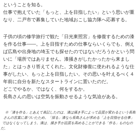
ということを知る。
仕事で抱えていた「もっと、上を目指したい」という思いが重
なり、二戸市で募集していた地域おこし協力隊へ応募する。
子供の頃の修学旅行で観た「日光東照宮」を修復するための漆
を作る仕事——。上を目指すための仕事ならいくらでも、例え
ば広島や出身地の埼玉でも探せたのではないだろうかという問
いに「場所ではありません。漆掻きがしたかったから来まし
た」とはっきり答えてくれた。文化財修復に使われるような仕
事がしたい、もっと上を目指したい。その思いを叶えるべく４
年前に自分を新たなスタートラインに置いたのだ。
どこでやるか、ではなく、何をするか。
長島さんの思いは空気を振動させるような気迫がある。
※「漆を作る」とあえて表記したのは、漆は掻き手によって品質が変わるという長島
さんの言葉に基づいたため。「採る」漆なら長島さんが求める「上を目指せる仕事」
ではなくなってしまう。漆は、掻き手が品質を高めることができる「作る」ものなの
だ。