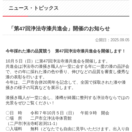
ニュース・トピックス
「第47回浄法寺漆共進会」開催のお知らせ
公開日：2025.09.05
今年採れた漆の品質競う 第47回浄法寺漆共進会を開催します！
10月５日（日）に第47回浄法寺漆共進会を開催します。
共進会は浄法寺の漆掻き職人が一堂に会する年に一度の漆の品評会
で、その年に採れた漆の色や香り、伸びなどの品質を審査し優秀な
漆の表彰を行います。
今年は、二戸市合併20周年を記念して、全国で採取された漆や漆
掻きの様子の写真などを展示します。
漆掻き職人が一堂に会し、漆樽が綺麗に整列する浄法寺ならではの
光景をぜひご覧ください！
〇日 時 令和７年10月５日（日） 午前９時 開会
〇場 所 二戸市立浄法寺体育館
（二戸市浄法寺町岩渕11-1）
〇入場料 無料（どなたでも自由に見学いただけます。出入り自