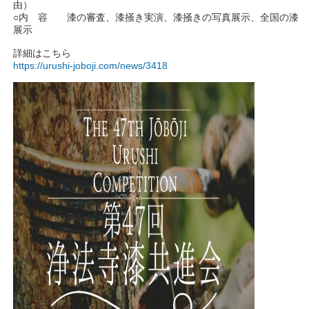
由）
○内 容 漆の審査、漆掻き実演、漆掻きの写真展示、全国の漆
展示
詳細はこちら
https://urushi-joboji.com/news/3418