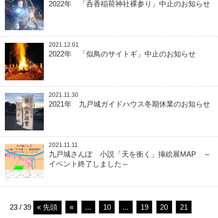
2022年 「呑香稲荷神社裸参り」中止のお知らせ
2021.12.01
2022年 「似鳥のサイトギ」中止のお知らせ
2021.11.30
2021年 九戸城ガイドハウス冬期休業のお知らせ
2021.11.11
九戸城さんぽ 小説「天を衝く」挿絵展MAP ～
イベント終了しました～
23 / 39
« 先頭
«
...
10
...
19
20
21