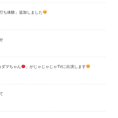
打ち体験」追加しました
せ
カダマちゃん
」がじゃじゃじゃTVに出演します
て