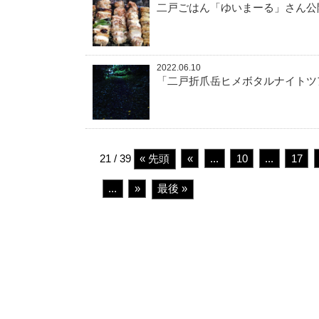
二戸ごはん「ゆいまーる」さん公
2022.06.10
「二戸折爪岳ヒメボタルナイトツ
21 / 39
« 先頭
«
...
10
...
17
...
»
最後 »