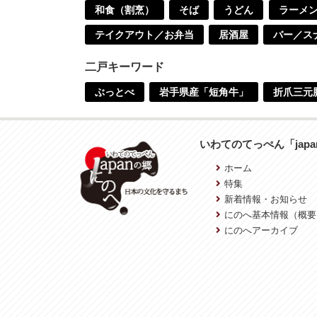
和食（割烹）
そば
うどん
ラーメ
テイクアウト／お弁当
居酒屋
バー／ス
二戸キーワード
ぶっとべ
岩手県産「短角牛」
折爪三元
いわてのてっぺん「jap
ホーム
特集
新着情報・お知らせ
にのへ基本情報（概要
にのへアーカイブ