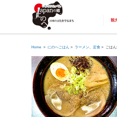
観
Home
>
にのへごはん
>
ラーメン
、
定食
>
ごはん