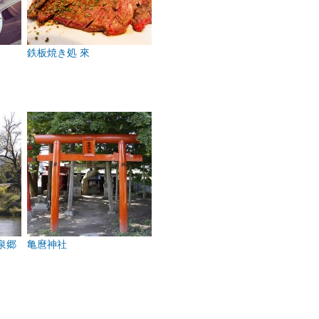
鉄板焼き処 來
泉郷
亀麿神社