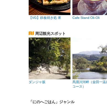
【VG】鉄板焼き処 來
Cafe Stand Oli-Oli
周辺観光スポット
ダンジャ坂
馬淵川河畔（金田一温
コース）
「にのへごはん」ジャンル