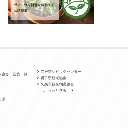
二戸市シビックセンター
ム協会 会員一覧
岩手県観光協会
久慈市観光物産協会
……もっと見る
し課