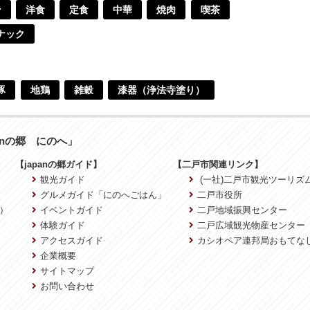
ン
洋食
定食
中華
焼肉
喫茶
ナック
豚
地鶏
雑穀
漆器（浄法寺塗り）
anの郷 にのへ」
【japanの郷ガイド】
【二戸市関連リンク】
観光ガイド
(一社)二戸市観光ツーリズ
グルメガイド「にのへごはん」
二戸市役所
）
イベントガイド
二戸地域振興センター
体験ガイド
二戸広域観光物産センター
アクセスガイド
カシオペア連邦局おもてな
企業概要
サイトマップ
お問い合わせ