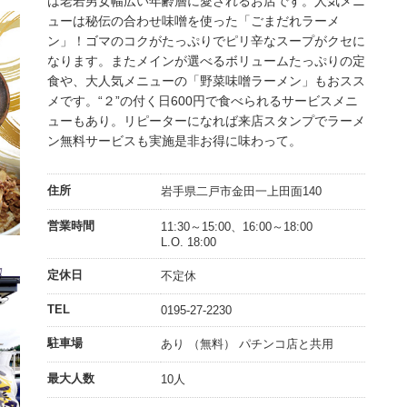
は老若男女幅広い年齢層に愛されるお店です。人気メニ
ューは秘伝の合わせ味噌を使った「ごまだれラーメ
ン」！ゴマのコクがたっぷりでピリ辛なスープがクセに
なります。またメインが選べるボリュームたっぷりの定
食や、大人気メニューの「野菜味噌ラーメン」もおスス
メです。“２”の付く日600円で食べられるサービスメニ
ューもあり。リピーターになれば来店スタンプでラーメ
ン無料サービスも実施是非お得に味わって。
住所
岩手県二戸市金田一上田面140
営業時間
11:30～15:00、16:00～18:00
L.O. 18:00
定休日
不定休
TEL
0195-27-2230
駐車場
あり （無料） パチンコ店と共用
最大人数
10人