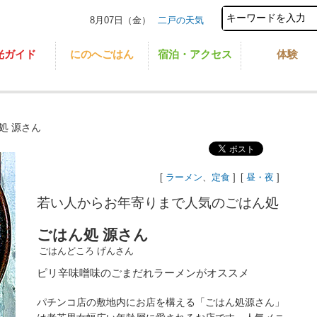
8月07日（金）
二戸の天気
光ガイド
にのへごはん
宿泊・アクセス
体験
処 源さん
[
ラーメン
、
定食
]
[
昼・夜
]
若い人からお年寄りまで人気のごはん処
ごはん処 源さん
ごはんどころ げんさん
ピリ辛味噌味のごまだれラーメンがオススメ
パチンコ店の敷地内にお店を構える「ごはん処源さん」