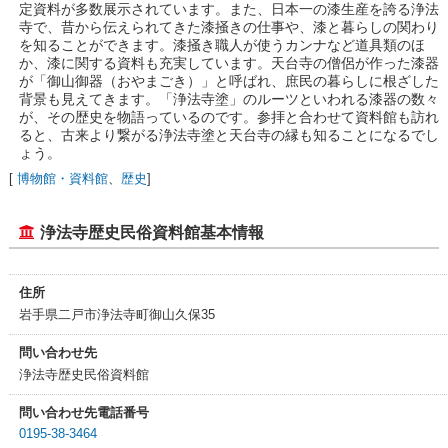
定資料が多数展示されています。また、日本一の漆生産を誇る浄法
寺で、昔から伝えられてきた漆掻きの仕事や、漆と暮らしの関わり
を知ることができます。漆掻き職人が使うカンナなど道具類のほ
か、漆に関する資料も充実しています。天台寺の僧侶が作った漆器
が「御山御器（おやまごき）」と呼ばれ、庶民の暮らしに根ざした
背景も見えてきます。「浄法寺塗」のルーツといわれる漆器の数々
が、その歴史を物語っているのです。参拝と合わせて資料館も訪れ
ると、古来より繋がる浄法寺塗と天台寺の縁も知ることになるでし
ょう。
[
博物館・資料館
、
歴史
]
浄法寺歴史民俗資料館基本情報
住所
岩手県二戸市浄法寺町御山久保35
問い合わせ先
浄法寺歴史民俗資料館
問い合わせ先電話番号
0195-38-3464