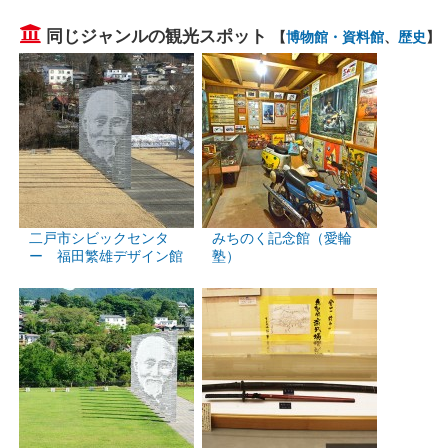
同じジャンルの観光スポット
【
博物館・資料館
、
歴史
】
二戸市シビックセンタ
みちのく記念館（愛輪
ー 福田繁雄デザイン館
塾）