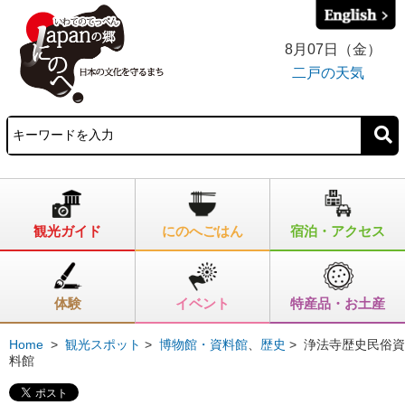
8月07日（金）
二戸の天気
観光ガイド
にのへごはん
宿泊・アクセス
体験
イベント
特産品・お土産
Home
>
観光スポット
>
博物館・資料館
、
歴史
>
浄法寺歴史民俗資
料館