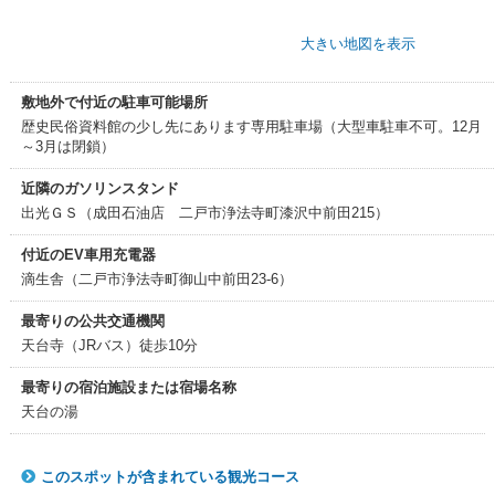
大きい地図を表示
敷地外で付近の駐車可能場所
歴史民俗資料館の少し先にあります専用駐車場（大型車駐車不可。12月
～3月は閉鎖）
近隣のガソリンスタンド
出光ＧＳ（成田石油店 二戸市浄法寺町漆沢中前田215）
付近のEV車用充電器
滴生舎（二戸市浄法寺町御山中前田23-6）
最寄りの公共交通機関
天台寺（JRバス）徒歩10分
最寄りの宿泊施設または宿場名称
天台の湯
このスポットが含まれている観光コース