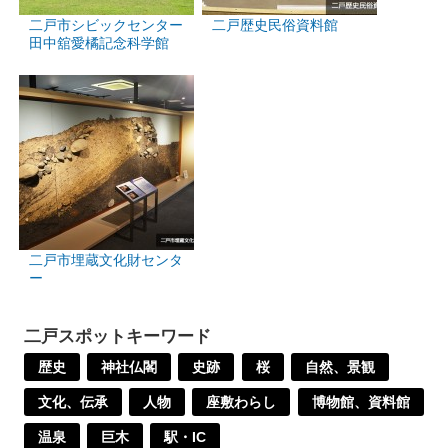
二戸市シビックセンター
二戸歴史民俗資料館
田中舘愛橘記念科学館
二戸市埋蔵文化財センタ
ー
二戸スポットキーワード
歴史
神社仏閣
史跡
桜
自然、景観
文化、伝承
人物
座敷わらし
博物館、資料館
温泉
巨木
駅・IC