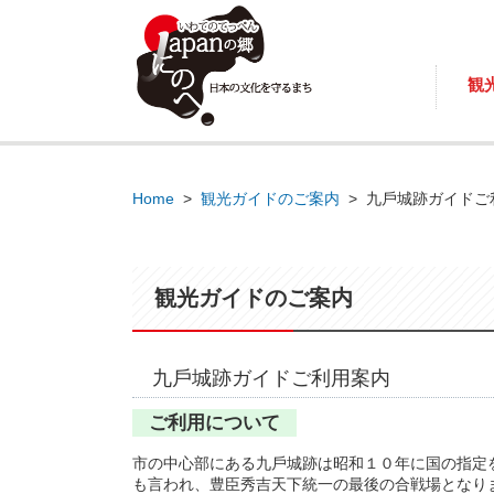
観
Home
>
観光ガイドのご案内
>
九⼾城跡ガイドご
観光ガイドのご案内
九⼾城跡ガイドご利⽤案内
ご利⽤について
市の中⼼部にある九⼾城跡は昭和１０年に国の指定
も⾔われ、豊⾂秀吉天下統⼀の最後の合戦場となり