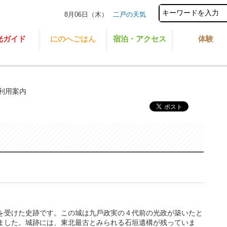
8月06日（木）
二戸の天気
光ガイド
にのへごはん
宿泊・アクセス
体験
利⽤案内
を受けた史跡です。この城は九⼾政実の４代前の光政が築いたと
ました。城跡には、東北最古とみられる⽯垣遺構が残っていま