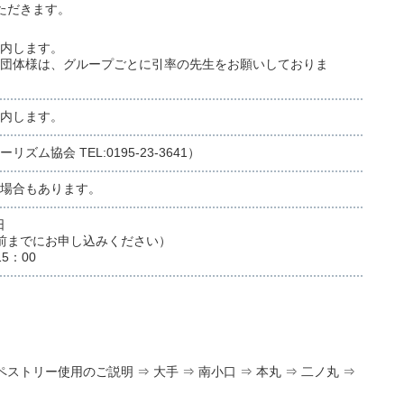
ただきます。
内します。
団体様は、グループごとに引率の先⽣をお願いしておりま
内します。
ム協会 TEL:0195-23-3641）
場合もあります。
⽇
前までにお申し込みください）
5：00
リー使⽤のご説明 ⇒ ⼤⼿ ⇒ 南⼩⼝ ⇒ 本丸 ⇒ ⼆ノ丸 ⇒