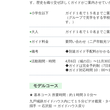
す。歴史を織り交ぜ詳しくガイドがご案内させてい
●
⼩学⽣以下
ガイド１名で１５名までご案
（グループで⾒学をする学校
す。）
●
⼤⼈
ガイド１名で１０名までご案
●
ガイド料⾦
要問い合わせ（二戸市観光ツーリズ
●
備考
◆別途ガイド⼿配料がかかる
●
活動期間・時間
4⽉6⽇（城の⽇）〜11⽉30
◆ガイドは完全予約制（7⽇
◆ガイド対応時間 10：00〜1
モデルコース
★
基本コース 所要時間：約１時間３０分〜
九⼾城跡ガイドハウス内にて１５分ビデオ鑑賞・タペスト
搦⼿ ⇒ ⽯沢舘 ⇒ ガイドハウス戻り