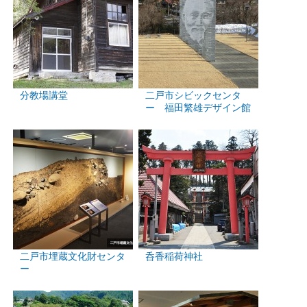
分教場講堂
二戸市シビックセンタ
ー 福田繁雄デザイン館
二戸市埋蔵文化財センタ
呑香稲荷神社
ー