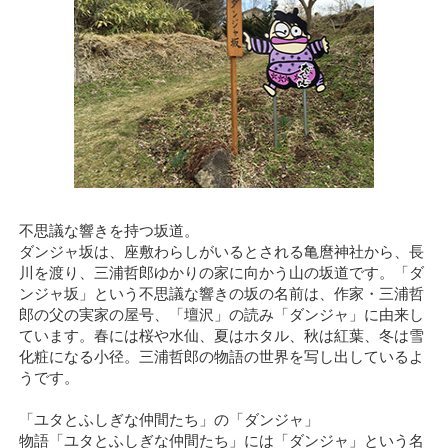
不思議な響きを持つ坂道。
ダンジャ坂は、座敷わらしがいるとされる亀麿神社から、長
川を渡り、三浦哲郎ゆかりの家に向かう山の坂道です。「ダ
ンジャ坂」という不思議な響きの坂の名前は、作家・三浦哲
郎の父の実家の屋号、「壇沢」の読み「ダンジャ」に由来し
ています。春には桜や水仙、夏はホタル、秋は紅葉、冬は雪
化粧になる小径。三浦哲郎の物語の世界を写し出しているよ
うです。
「ユタとふしぎな仲間たち」の「ダンジャ」
物語「ユタとふしぎな仲間たち」には「ダンジャ」という名