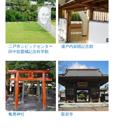
二戸市シビックセンター
瀬戸内寂聴記念館
田中舘愛橘記念科学館
亀麿神社
龍岩寺