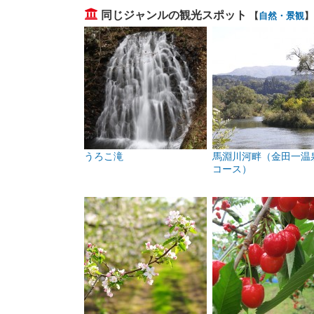
同じジャンルの観光スポット
【
自然・景観
】
うろこ滝
馬淵川河畔（金田一温
コース）