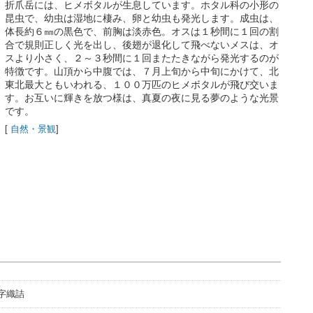
折爪岳には、ヒメボタルが生息しています。ホタル科の小形の
昆虫で、幼虫は湿地に棲み、卵と幼虫も発光します。成虫は、
体長約６㎜の黒色で、前胸は淡赤色。オスは１秒間に１回の割
合で規則正しく光を出し、後翅が退化して飛べないメスは、オ
スより小さく、２～３秒間に１回またたきながら発光するのが
特徴です。山頂から中腹では、７月上旬から中旬にかけて、北
東北最大ともいわれる、１００万匹のヒメボタルが飛び交いま
す。お互いに輝きを放つ様は、真夏の夜に見る夢のような光景
です。
[
自然・景観
]
字織詰