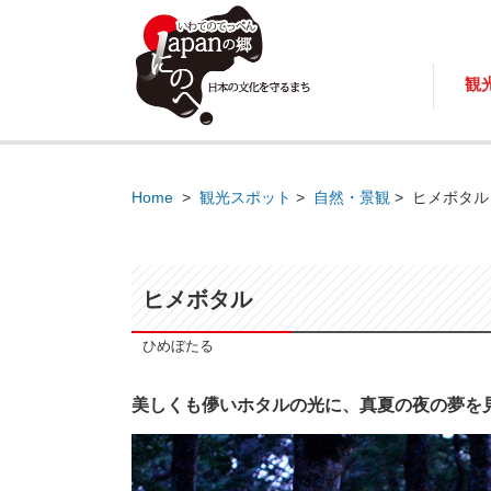
観
Home
>
観光スポット
>
自然・景観
>
ヒメボタル
ヒメボタル
ひめぼたる
美しくも儚いホタルの光に、真夏の夜の夢を