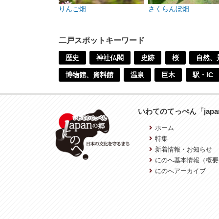
りんご畑
さくらんぼ畑
二戸スポットキーワード
歴史
神社仏閣
史跡
桜
自然、
博物館、資料館
温泉
巨木
駅・IC
いわてのてっぺん「jap
ホーム
特集
新着情報・お知らせ
にのへ基本情報（概要
にのへアーカイブ