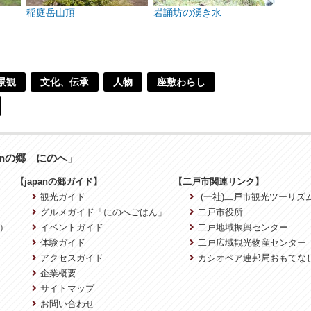
稲庭岳山頂
岩誦坊の湧き水
景観
文化、伝承
人物
座敷わらし
anの郷 にのへ」
【japanの郷ガイド】
【二戸市関連リンク】
観光ガイド
(一社)二戸市観光ツーリズ
グルメガイド「にのへごはん」
二戸市役所
）
イベントガイド
二戸地域振興センター
体験ガイド
二戸広域観光物産センター
アクセスガイド
カシオペア連邦局おもてな
企業概要
サイトマップ
お問い合わせ