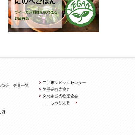
二戸市シビックセンター
ム協会 会員一覧
岩手県観光協会
久慈市観光物産協会
……もっと見る
し課