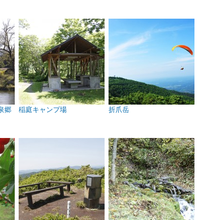
泉郷
稲庭キャンプ場
折爪岳