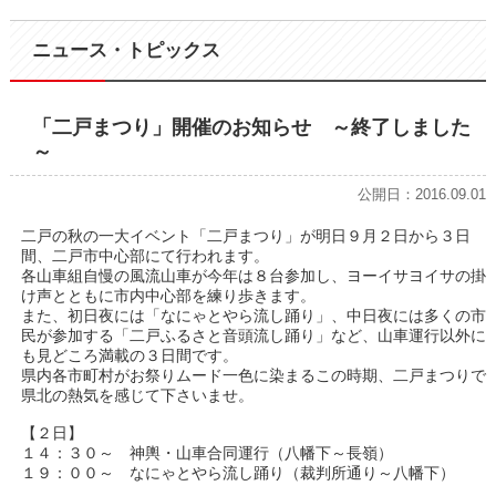
ニュース・トピックス
「二戸まつり」開催のお知らせ ～終了しました
～
公開日：2016.09.01
二戸の秋の一大イベント「二戸まつり」が明日９月２日から３日
間、二戸市中心部にて行われます。
各山車組自慢の風流山車が今年は８台参加し、ヨーイサヨイサの掛
け声とともに市内中心部を練り歩きます。
また、初日夜には「なにゃとやら流し踊り」、中日夜には多くの市
民が参加する「二戸ふるさと音頭流し踊り」など、山車運行以外に
も見どころ満載の３日間です。
県内各市町村がお祭りムード一色に染まるこの時期、二戸まつりで
県北の熱気を感じて下さいませ。
【２日】
１４：３０～ 神輿・山車合同運行（八幡下～長嶺）
１９：００～ なにゃとやら流し踊り（裁判所通り～八幡下）