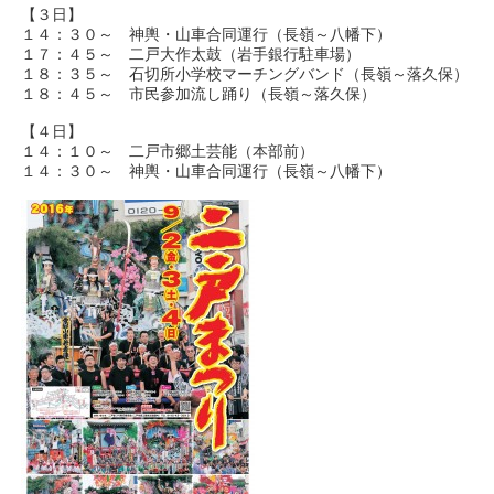
【３日】
１４：３０～ 神輿・山車合同運行（長嶺～八幡下）
１７：４５～ 二戸大作太鼓（岩手銀行駐車場）
１８：３５～ 石切所小学校マーチングバンド（長嶺～落久保）
１８：４５～ 市民参加流し踊り（長嶺～落久保）
【４日】
１４：１０～ 二戸市郷土芸能（本部前）
１４：３０～ 神輿・山車合同運行（長嶺～八幡下）