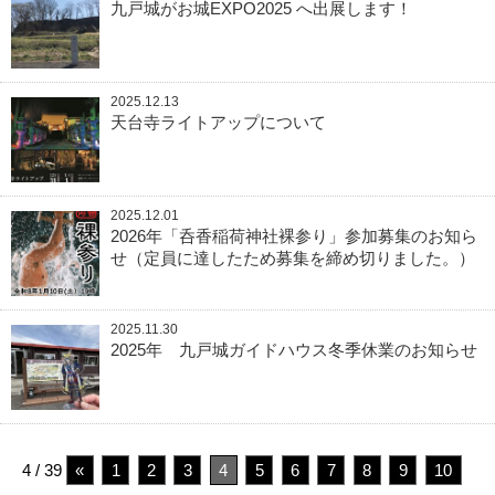
九戸城がお城EXPO2025 へ出展します！
2025.12.13
天台寺ライトアップについて
2025.12.01
2026年「呑香稲荷神社裸参り」参加募集のお知ら
せ（定員に達したため募集を締め切りました。）
2025.11.30
2025年 九戸城ガイドハウス冬季休業のお知らせ
4 / 39
«
1
2
3
4
5
6
7
8
9
10