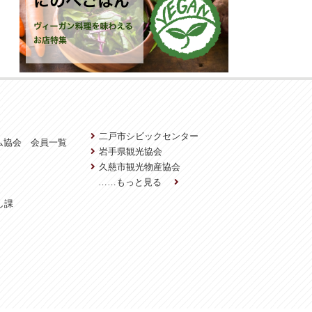
二戸市シビックセンター
ム協会 会員一覧
岩手県観光協会
久慈市観光物産協会
……もっと見る
し課