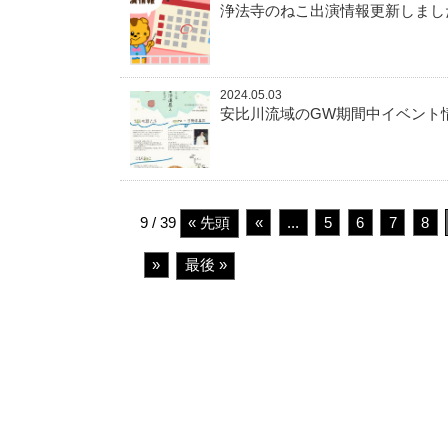
浄法寺のねこ出演情報更新しまし
2024.05.03
安比川流域のGW期間中イベント
9 / 39
« 先頭
«
...
5
6
7
8
»
最後 »