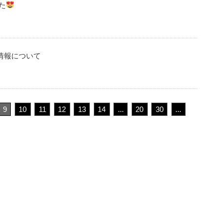
た
情報について
9
10
11
12
13
14
...
20
30
...