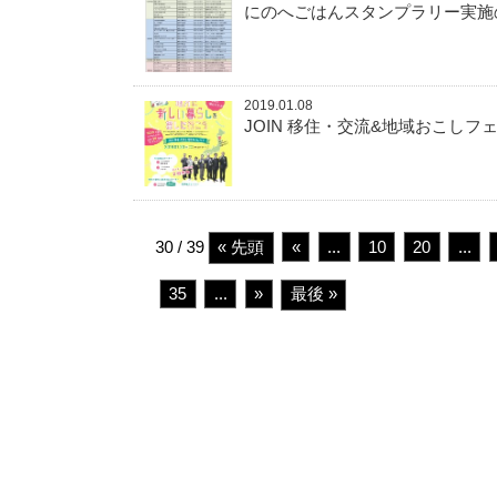
にのへごはんスタンプラリー実施
2019.01.08
JOIN 移住・交流&地域おこしフェ
30 / 39
« 先頭
«
...
10
20
...
35
...
»
最後 »