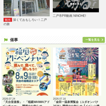
二戸市PR動画 NINOHE!
深くておもしろい！二戸
観光
の旅
催事
一覧を見る
2026.07.24
2026.07.16
「天台音楽祭」・「稲庭WAIWAIアド
「金田一温泉博覧会（ユダオンパク