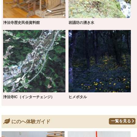
浄法寺歴史民俗資料館
岩誦坊の湧き水
浄法寺IC（インターチェンジ）
ヒメボタル
一覧を見る
にのへ体験ガイド